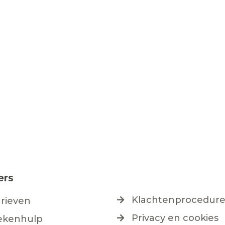
ers
Klachtenprocedur
arieven
Privacy en cookies
ekenhulp