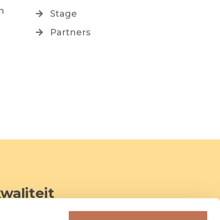
n
Stage
Partners
waliteit
 tot 13 jaar) de wereld elke dag een