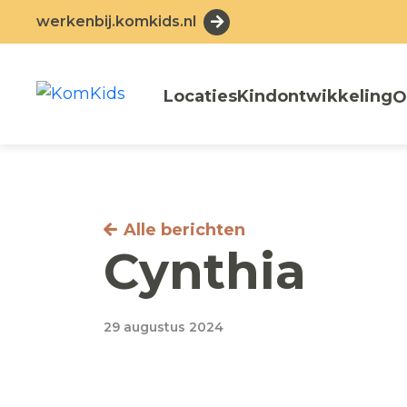
werkenbij.komkids.nl
Locaties
Kindontwikkeling
O
Alle berichten
Cynthia
29 augustus 2024