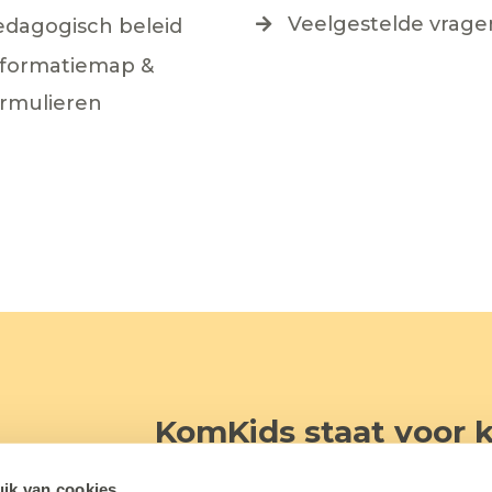
Veelgestelde vrage
edagogisch beleid
nformatiemap &
ormulieren
KomKids staat voor k
Bij KomKids verkennen kinderen (0
ik van cookies