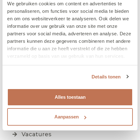
We gebruiken cookies om content en advertenties te
personaliseren, om functies voor social media te bieden
en om ons websiteverkeer te analyseren. Ook delen we
informatie over uw gebruik van onze site met onze
Ouders
partners voor social media, adverteren en analyse. Deze
partners kunnen deze gegevens combineren met andere
Tarieven
informatie die u aan ze heeft verstrekt of die ze hebben
Rekenhulp
verzameld op basis van uw gebruik van hun services.
Pedagogisch beleid
Informatiemap & formulieren
Details tonen
Klachtenprocedure
Alles toestaan
Privacy en cookies
Veelgestelde vragen
Aanpassen
Professionals
Vacatures