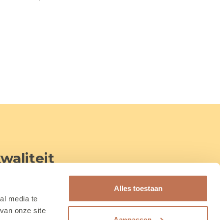
waliteit
 tot 13 jaar) de wereld elke dag een
Alles toestaan
r stap leren waar hun talenten
al media te
van onze site
Aanpassen