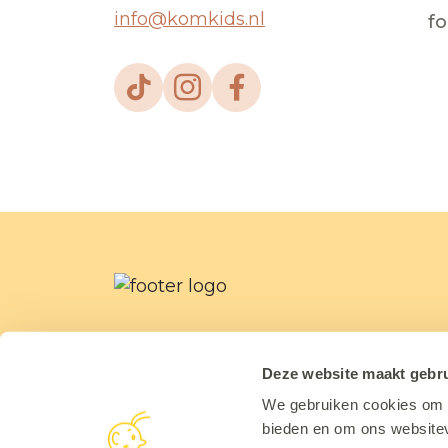
info@komkids.nl
f
Deze website maakt gebru
We gebruiken cookies om c
bieden en om ons websitev