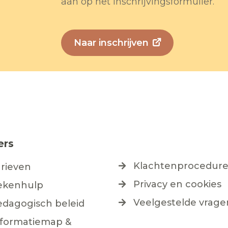
aan op het inschrijvingsformulier.
Naar inschrijven
ers
Klachtenprocedur
arieven
Privacy en cookies
ekenhulp
Veelgestelde vrage
edagogisch beleid
nformatiemap &