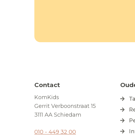
Contact
Oud
KomKids
T
Gerrit Verboonstraat 15
R
3111 AA Schiedam
P
I
010 - 449 32 00