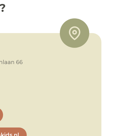
?
mlaan 66
kids.nl