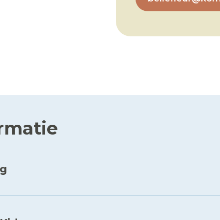
ormatie
ng