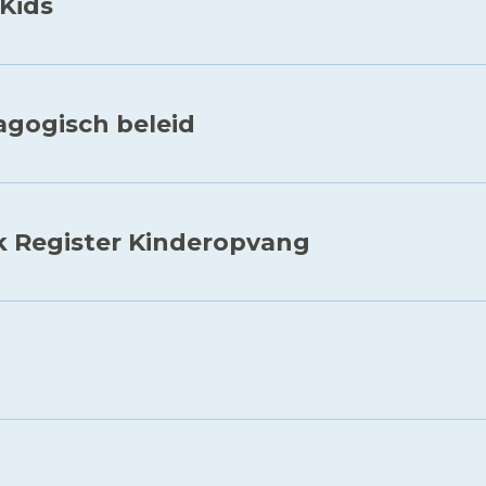
Kids
gogisch beleid
k Register Kinderopvang