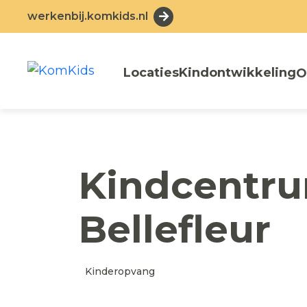
werkenbij.komkids.nl
Locaties
Kindontwikkeling
O
Kindcentr
Bellefleur
Kinderopvang