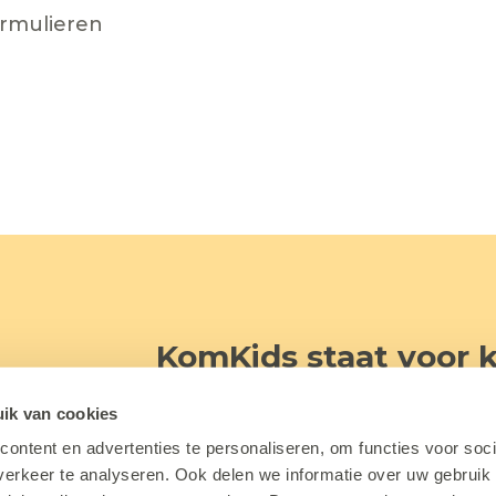
ormulieren
KomKids staat voor k
Bij KomKids verkennen kinderen (0
ik van cookies
beetje meer. We laten ze stap voo
ontent en advertenties te personaliseren, om functies voor soci
liggen.
erkeer te analyseren. Ook delen we informatie over uw gebruik 