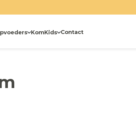
Contact
pvoeders
KomKids
um