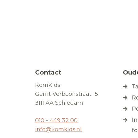
Contact
Oud
KomKids
T
Gerrit Verboonstraat 15
R
3111 AA Schiedam
P
I
010 - 449 32 00
info@komkids.nl
f