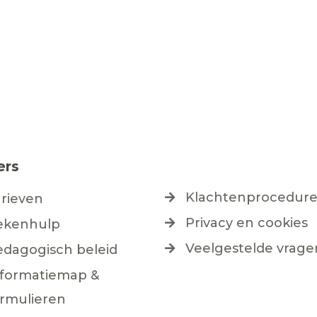
ers
Klachtenprocedur
arieven
Privacy en cookies
ekenhulp
Veelgestelde vrage
edagogisch beleid
nformatiemap &
ormulieren