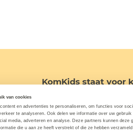
KomKids staat voor k
Bij KomKids verkennen kinderen (0
ik van cookies
beetje meer. We laten ze stap voo
ontent en advertenties te personaliseren, om functies voor soci
liggen.
erkeer te analyseren. Ook delen we informatie over uw gebruik 
cial media, adverteren en analyse. Deze partners kunnen deze
ormatie die u aan ze heeft verstrekt of die ze hebben verzameld