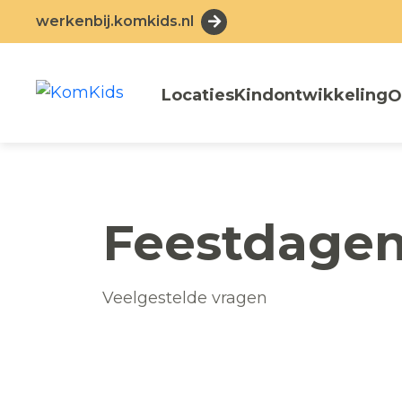
werkenbij.komkids.nl
Locaties
Kindontwikkeling
O
Feestdage
Veelgestelde vragen