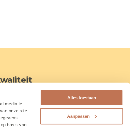
waliteit
 tot 13 jaar) de wereld elke dag een
Alles toestaan
r stap leren waar hun talenten
al media te
van onze site
Aanpassen
 gegevens
 op basis van