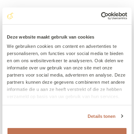
Contact
KomKids
Gerrit Verboonstraat 15
Deze website maakt gebruik van cookies
3111 AA Schiedam
We gebruiken cookies om content en advertenties te
personaliseren, om functies voor social media te bieden
010 - 449 32 00
en om ons websiteverkeer te analyseren. Ook delen we
info@komkids.nl
informatie over uw gebruik van onze site met onze
partners voor social media, adverteren en analyse. Deze
partners kunnen deze gegevens combineren met andere
informatie die u aan ze heeft verstrekt of die ze hebben
verzameld op basis van uw gebruik van hun services.
Ouders
Details tonen
Tarieven