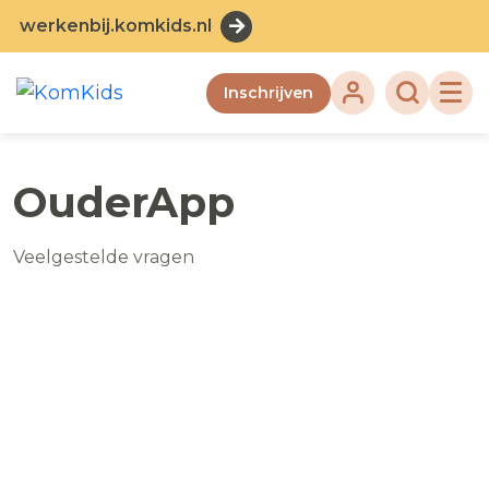
werkenbij.komkids.nl
Inschrijven
OuderApp
Veelgestelde vragen